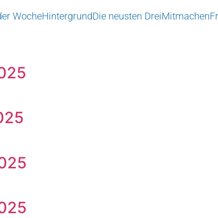
 der Woche
Hintergrund
Die neusten Drei
Mitmachen
F
2025
025
2025
2025